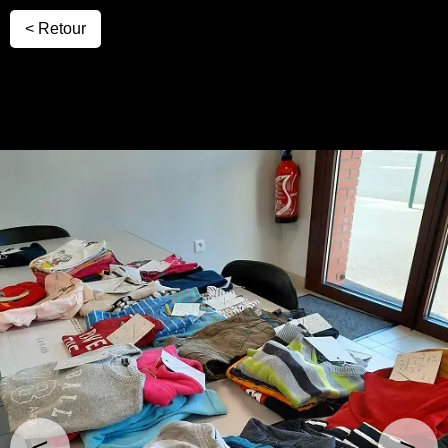
< Retour
<
>