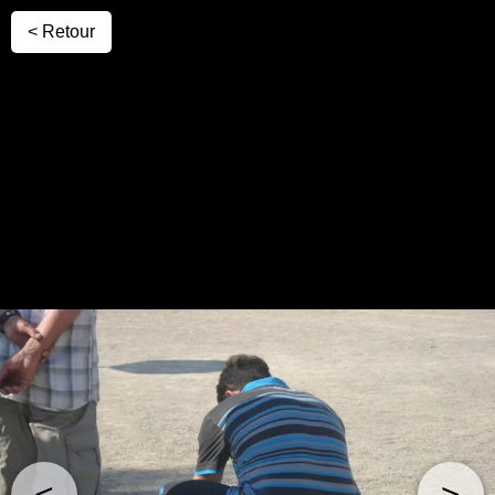
< Retour
<
>